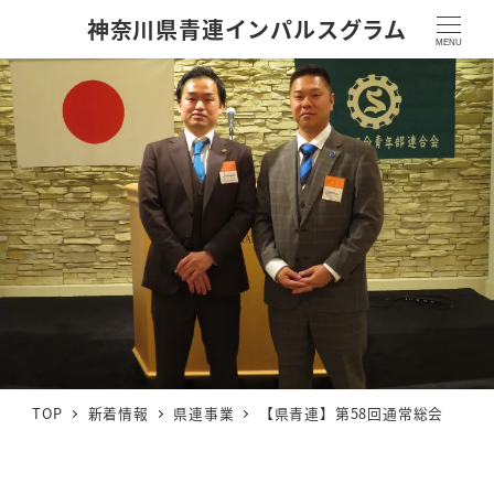
神奈川県青連インパルスグラム
MENU
TOP
新着情報
県連事業
【県青連】第58回通常総会