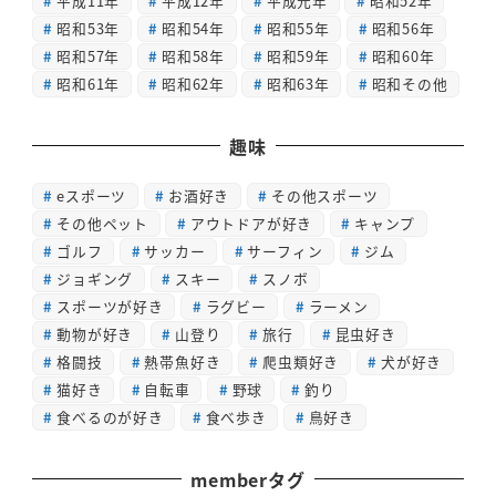
平成11年
平成12年
平成元年
昭和52年
昭和53年
昭和54年
昭和55年
昭和56年
昭和57年
昭和58年
昭和59年
昭和60年
昭和61年
昭和62年
昭和63年
昭和その他
趣味
eスポーツ
お酒好き
その他スポーツ
その他ペット
アウトドアが好き
キャンプ
ゴルフ
サッカー
サーフィン
ジム
ジョギング
スキー
スノボ
スポーツが好き
ラグビー
ラーメン
動物が好き
山登り
旅行
昆虫好き
格闘技
熱帯魚好き
爬虫類好き
犬が好き
猫好き
自転車
野球
釣り
食べるのが好き
食べ歩き
鳥好き
memberタグ