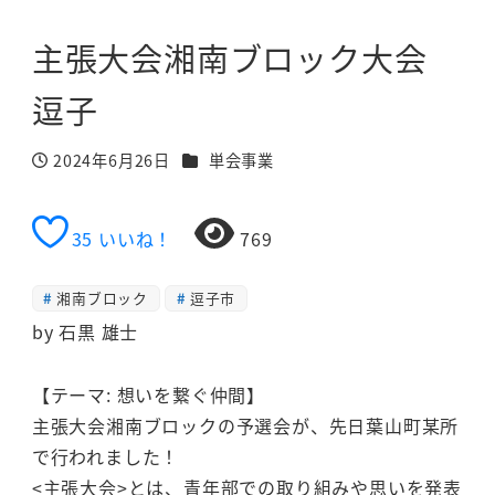
主張大会湘南ブロック大会
逗子
カテゴリー
2024年6月26日
単会事業
投稿日
35
いいね！
769
湘南ブロック
逗子市
by 石黒 雄士
【テーマ: 想いを繋ぐ仲間】
主張大会湘南ブロックの予選会が、先日葉山町某所
で行われました！
<主張大会>とは、青年部での取り組みや思いを発表