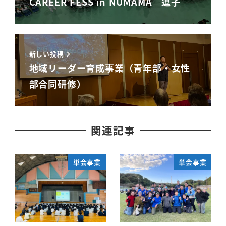
CAREER FESS in NUMAMA 逗子
新しい投稿
地域リーダー育成事業（青年部・女性
部合同研修）
関連記事
単会事業
単会事業