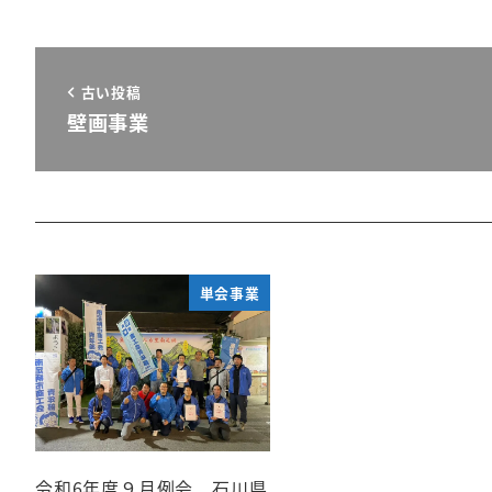
古い投稿
壁画事業
単会事業
令和6年度９月例会 石川県