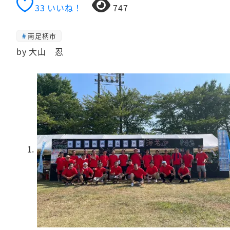
33
いいね！
747
南足柄市
by 大山 忍