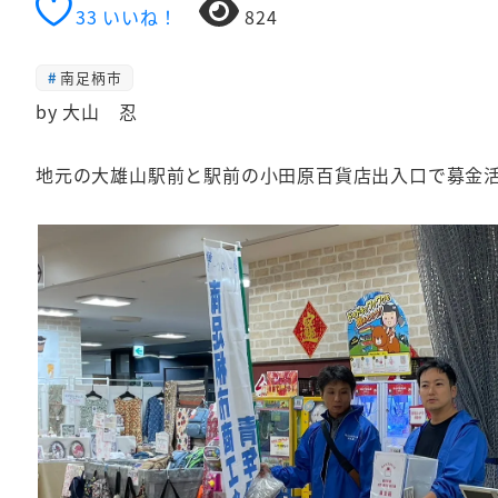
33
いいね！
824
南足柄市
by 大山 忍
地元の大雄山駅前と駅前の小田原百貨店出入口で募金活動