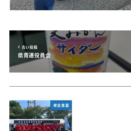
古い投稿
県青連役員会
単会事業