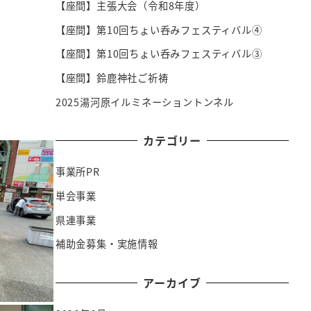
【座間】主張大会（令和8年度）
【座間】第10回ちょい呑みフェスティバル④
【座間】第10回ちょい呑みフェスティバル③
【座間】鈴鹿神社ご祈祷
2025湯河原イルミネーショントンネル
カテゴリー
事業所PR
単会事業
県連事業
補助金募集・実施情報
アーカイブ